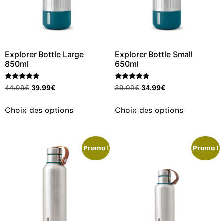
Explorer Bottle Large
Explorer Bottle Small
850ml
650ml
Note
Note
44.99
€
39.99
€
39.99
€
34.99
€
5.00
5.00
sur 5
sur 5
Choix des options
Choix des options
Promo !
Promo !