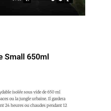
Mute
Settings
Enter fullscreen
le Small 650ml
ydable isolée sous vide de 650 ml
ces ou la jungle urbaine. Il gardera
ant 24 heures ou chaudes pendant 12