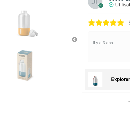
sateur vérifié
Utilisa
5/5
Super. Eau ultra f
Il y a 3 ans
er Bottle Small 650ml
Explorer