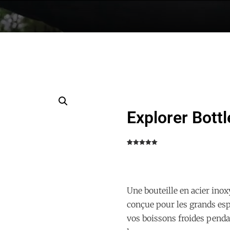
Explorer Bott
Noté
4
5.00
sur 5
basé sur
notations
client
Une bouteille en acier inox
conçue pour les grands espa
vos boissons froides pend