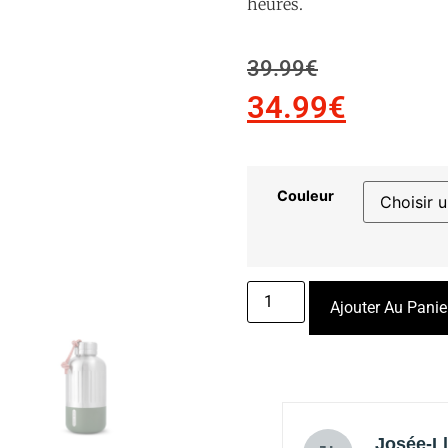
heures.
39.99
€
34.99
€
Couleur
Ajouter Au Panie
Llyan Labonne
Tania Th