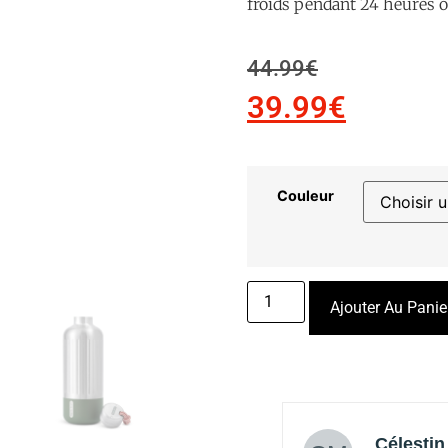
froids pendant 24 heures 
44.99
€
39.99
€
Couleur
Ajouter Au Panie
lyan Labonne
Célestin