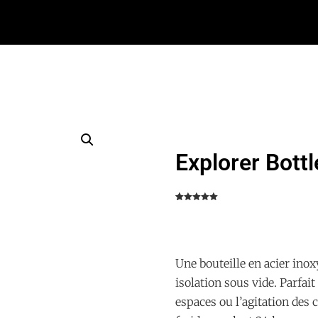
Explorer Bott
Noté
2
5.00
sur 5
basé sur
notations
client
Une bouteille en acier ino
isolation sous vide. Parfai
espaces ou l’agitation des c