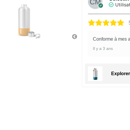
ateur vérifié
Utilisat
5/5
5
Conforme à mes at
Il y a 3 ans
r Bottle Large 850ml
Explorer 