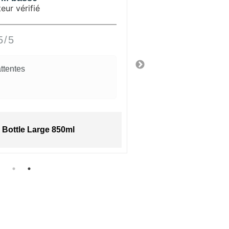
eur vérifié
Utilisateu
/5
5/
tentes
Il y a 3 ans
Bottle Large 850ml
Explorer Bo